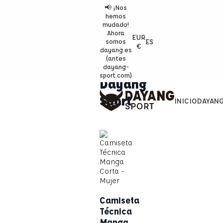
📢 ¡Nos
hemos
mudado!
Ahora
EUR
ES
somos
€
dayang.es
(antes
dayang-
sport.com)
Dayang
Sport
INICIO
DAYAN
Camiseta
Técnica
Manga