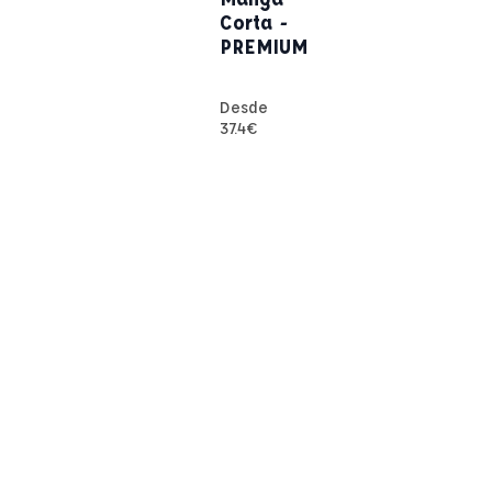
Corta -
PREMIUM
Desde
37.4
€