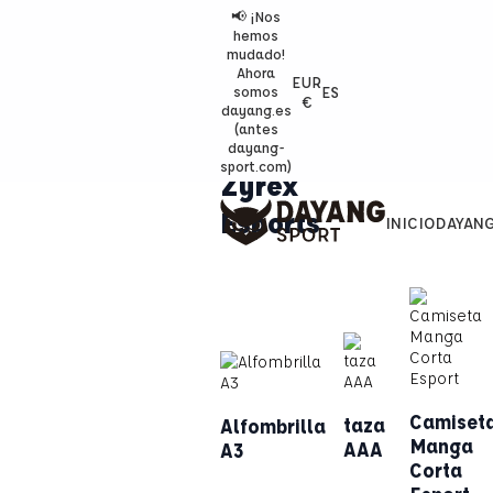
📢 ¡Nos
hemos
mudado!
Ahora
EUR
ES
somos
€
dayang.es
(antes
dayang-
sport.com)
Zyrex
Esports
INICIO
DAYAN
Camiset
taza
Alfombrilla
Manga
AAA
A3
Corta