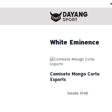

White Eminence
Camiseta Manga Corta
Esports
Desde
37.4
€