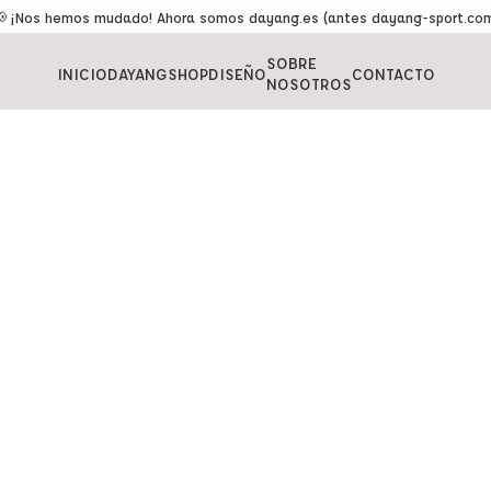
 ¡Nos hemos mudado! Ahora somos dayang.es (antes dayang-sport.co
SOBRE
INICIO
DAYANGSHOP
DISEÑO
CONTACTO
NOSOTROS