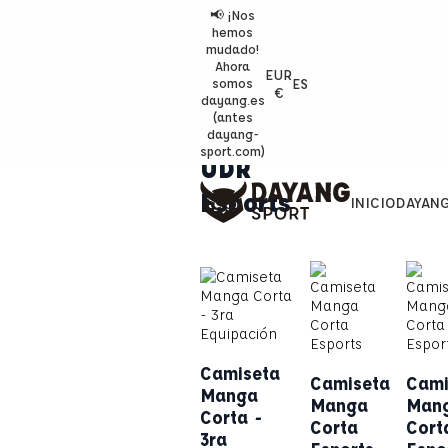
📢 ¡Nos
hemos
mudado!
Ahora
EUR
ES
somos
€
dayang.es
(antes
dayang-
sport.com)
UDR
Esports
INICIO
DAYAN
Camiseta
Camiseta
Cami
Manga
Manga
Man
Corta -
Corta
Cort
3ra