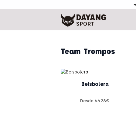

Team Trompos
Beisbolera
Desde
46.28
€