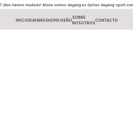
 ¡Nos hemos mudado! Ahora somos dayang.es (antes dayang-sport.co
SOBRE
INICIO
DAYANGSHOP
DISEÑO
CONTACTO
NOSOTROS