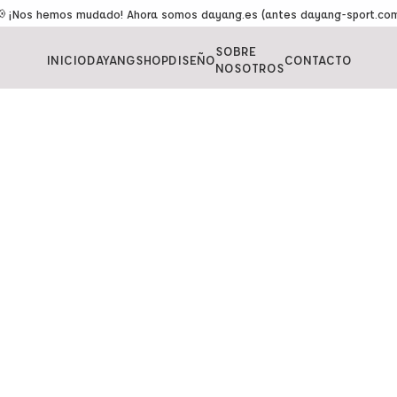
 ¡Nos hemos mudado! Ahora somos dayang.es (antes dayang-sport.co
SOBRE
INICIO
DAYANGSHOP
DISEÑO
CONTACTO
NOSOTROS