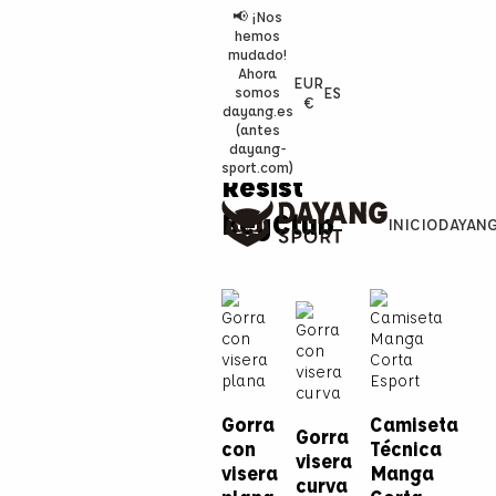
📢 ¡Nos
hemos
mudado!
Ahora
EUR
ES
somos
€
dayang.es
(antes
dayang-
sport.com)
Resist
BeyClub
INICIO
DAYAN
Gorra
Camiseta
Gorra
con
Técnica
visera
visera
Manga
curva