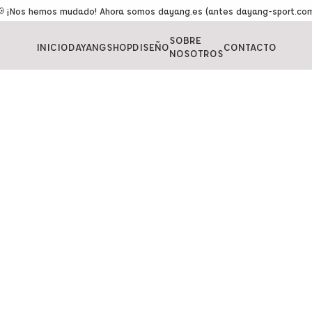
 ¡Nos hemos mudado! Ahora somos dayang.es (antes dayang-sport.co
SOBRE
INICIO
DAYANGSHOP
DISEÑO
CONTACTO
NOSOTROS