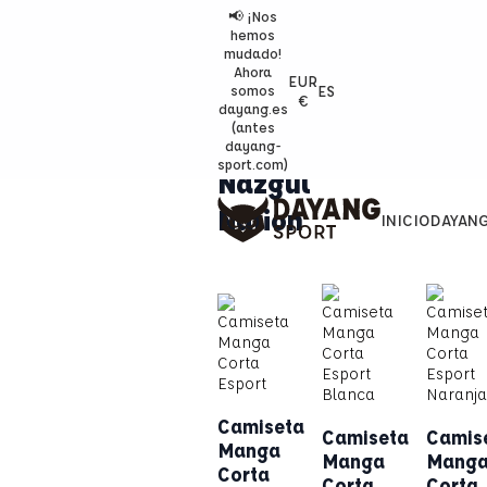
📢 ¡Nos
hemos
mudado!
Ahora
EUR
ES
somos
€
dayang.es
(antes
dayang-
sport.com)
Nazgul
Nation
INICIO
DAYAN
Camiseta
Camiseta
Camis
Manga
Manga
Mang
Corta
Corta
Corta