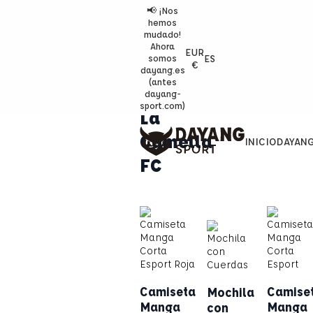
📢 ¡Nos
hemos
mudado!
Ahora
EUR
ES
somos
€
dayang.es
(antes
dayang-
sport.com)
La
Camella
INICIO
DAYAN
FC
Camiseta
Camise
Mochila
Manga
Manga
con