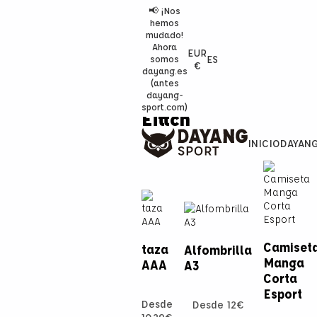
📢 ¡Nos
hemos
mudado!
Ahora
EUR
ES
somos
€
dayang.es
(antes
dayang-
sport.com)
Eittch
INICIO
DAYAN
Camiset
taza
Alfombrilla
Manga
AAA
A3
Corta
Esport
Desde
Desde
12
€