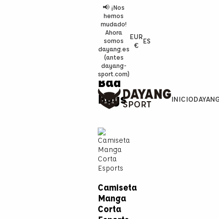
📢 ¡Nos
hemos
mudado!
Ahora
EUR
ES
somos
€
dayang.es
(antes
dayang-
sport.com)
Bad
Boys
INICIO
DAYAN
Camiseta
Manga
Corta