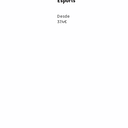
Esports
Desde
37.4
€