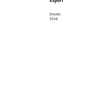
Esport
Desde
37.4
€