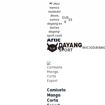
📢 ¡Nos
hemos
mudado!
Ahora
EUR
ES
somos
€
dayang.es
(antes
dayang-
sport.com)
Artic
Acces
INICIO
DAYAN
Camiseta
Manga
Corta