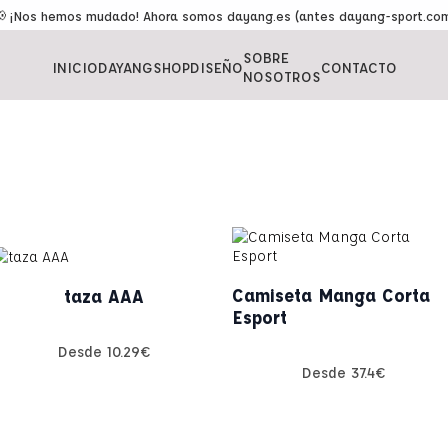
 ¡Nos hemos mudado! Ahora somos dayang.es (antes dayang-sport.co
SOBRE
INICIO
DAYANGSHOP
DISEÑO
CONTACTO
NOSOTROS
Camiseta Manga Corta
taza AAA
Esport
Desde
10.29
€
Desde
37.4
€