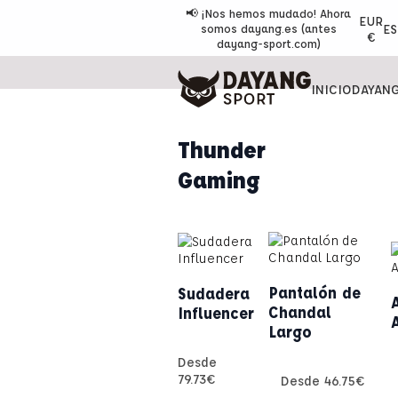
📢 ¡Nos hemos mudado! Ahora
EUR
ES
somos dayang.es (antes
€
dayang-sport.com)
INICIO
DAYAN
Thunder
Gaming
Pantalón de
Sudadera
Chandal
Influencer
Largo
Desde
79.73
€
Desde
46.75
€