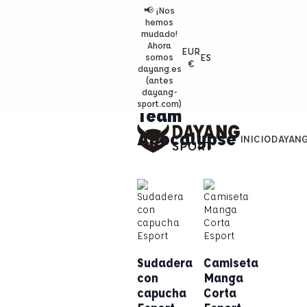
📢 ¡Nos
hemos
mudado!
Ahora
EUR
ES
somos
€
dayang.es
(antes
dayang-
sport.com)
Team
Apocalypse
INICIO
DAYAN
Sudadera
Camiseta
con
Manga
capucha
Corta