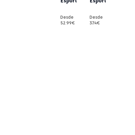
Esport
Esport
Desde
Desde
52.99
€
37.4
€