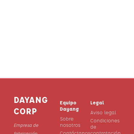
DAYANG
Equipo
Legal
CORP
Dayang
Aviso legal
Sobre
Condiciones
nosotros
Empresa de
de
Contáctanos
contratación
fabricación,