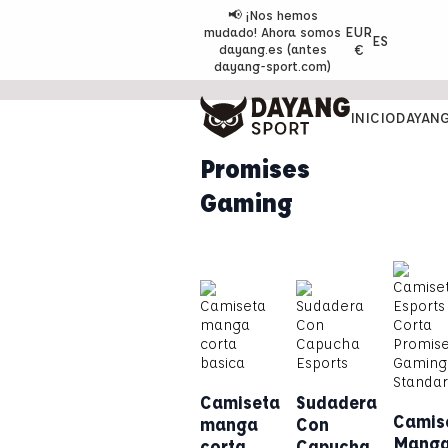
📢 ¡Nos hemos
EUR
mudado! Ahora somos
ES
dayang.es (antes
€
dayang-sport.com)
INICIO
DAYAN
Promises
Gaming
Camiseta
Sudadera
Camis
manga
Con
Mang
corta
Capucha