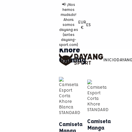
📢 ¡Nos
hemos
mudado!
Ahora
EUR
ES
somos
€
dayang.es
(antes
dayang-
sport.com)
Khore
Gaming
INICIO
DAYAN
Camiseta
Camiseta
Manga
Manga