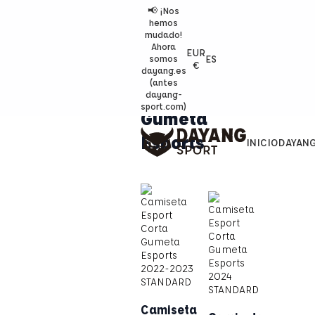
📢 ¡Nos
hemos
mudado!
Ahora
EUR
ES
somos
€
dayang.es
(antes
dayang-
sport.com)
Gumeta
Esports
INICIO
DAYAN
Camiseta