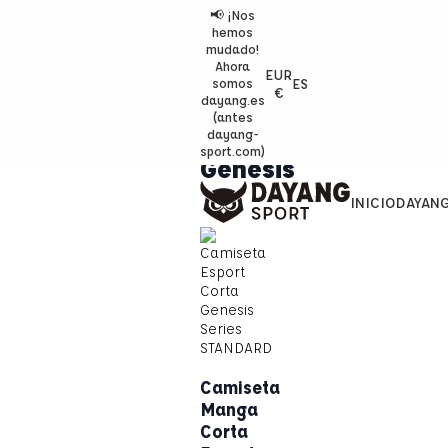
📢 ¡Nos
hemos
mudado!
Ahora
EUR
ES
somos
€
dayang.es
(antes
dayang-
sport.com)
Génesis
INICIO
DAYAN
Camiseta
Manga
Corta