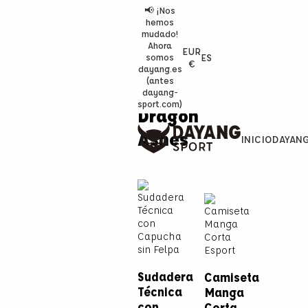
📢 ¡Nos
hemos
mudado!
Ahora
EUR
ES
somos
€
dayang.es
(antes
dayang-
sport.com)
Dragon
Ashes
INICIO
DAYAN
Sudadera
Camiseta
Técnica
Manga
con
Corta